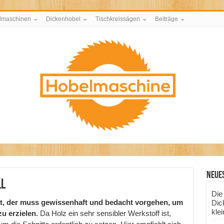
lmaschinen
Dickenhobel
Tischkreissägen
Beiträge
Neues
ll
Die
tet, der muss gewissenhaft und bedacht vorgehen, um
Dic
kle
u erzielen.
Da Holz ein sehr sensibler Werkstoff ist,