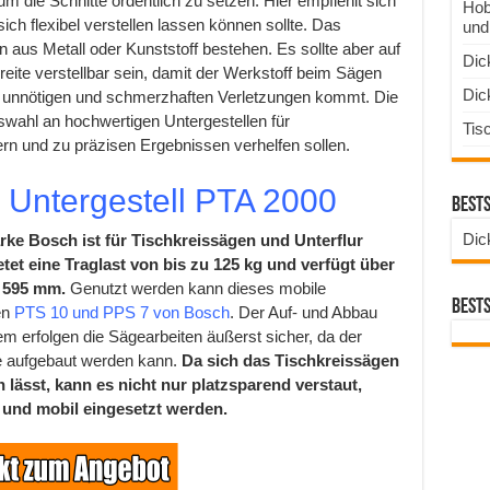
um die Schnitte ordentlich zu setzen. Hier empfiehlt sich
Hob
ich flexibel verstellen lassen können sollte. Das
und
n aus Metall oder Kunststoff bestehen. Es sollte aber auf
Dic
Breite verstellbar sein, damit der Werkstoff beim Sägen
Dic
u unnötigen und schmerzhaften Verletzungen kommt. Die
swahl an hochwertigen Untergestellen für
Tis
tern und zu präzisen Ergebnissen verhelfen sollen.
 Untergestell PTA 2000
Best
Dic
rke Bosch ist für Tischkreissägen und Unterflur
tet eine Traglast von bis zu 125 kg und verfügt über
n 595 mm.
Genutzt werden kann dieses mobile
Best
en
PTS 10 und PPS 7 von Bosch
. Der Auf- und Abbau
em erfolgen die Sägearbeiten äußerst sicher, da der
e aufgebaut werden kann.
Da sich das Tischkreissägen
lässt, kann es nicht nur platzsparend verstaut,
 und mobil eingesetzt werden.